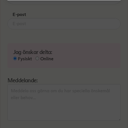
E-post
Jag önskar delta:
Fysiskt
Online
Meddelande: