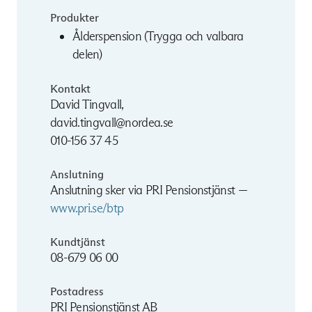
Produkter
Ålderspension (Trygga och valbara
delen)
Kontakt
David Tingvall,
david.tingvall@nordea.se
010-156 37 45
Anslutning
Anslutning sker via PRI Pensionstjänst —
www.pri.se/btp
Kundtjänst
08-679 06 00
Postadress
PRI Pensionstjänst AB