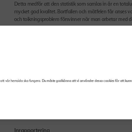
Detta medför att den statistik som samlas in är en tota
mycket god kvalitet. Bortfallen och mätfelen får anses 
och tolkningsproblem försvinner när man arbetar med d
Finansarbetsgivarna har även ett avtal med Medlingsinsti
sig att för företagens räkning bistå Medlingsinstitutet 
den nationella officiella lönestatistiken. Rent tekniskt lever
Om statistik
Generellt när statistik presenteras av Finansarbetsgiva
att vår hemsida ska fungera.
Du måste godkänna att vi använder dessa cookies för att kun
presenteras av BAO och Finansförbundet görs vissa avg
om Finansarbetsgivarnas statistik här
Se mer…
Inrapportering