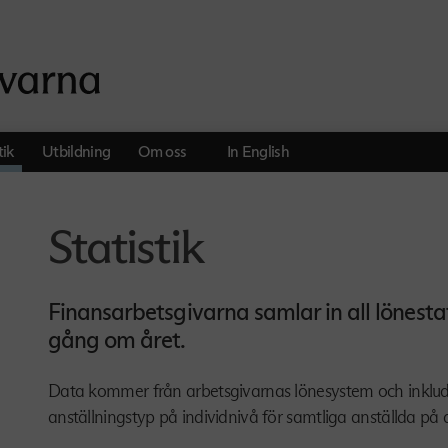
tik
Utbildning
Om oss
In English
Statistik
Finansarbetsgivarna samlar in all lönesta
gång om året.
Data kommer från arbetsgivarnas lönesystem och inkluder
anställningstyp på individnivå för samtliga anställda på 