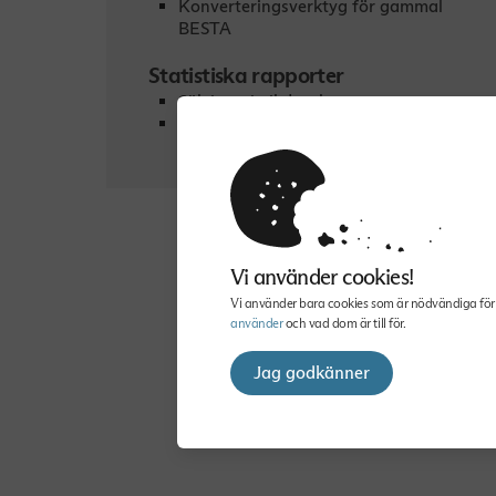
Konverteringsverktyg för gammal
BESTA
Statistiska rapporter
Sök i statistikdatabasen
Jämställdhetsstatistik
Vi använder cookies!
Vi använder bara cookies som är nödvändiga för 
använder
och vad dom är till för.
Jag godkänner