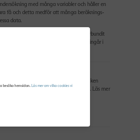
lundersökning med många variabler och håller en
vara få och detta medför att många beräknings‐
essa data.
tutet i vilket Finansarbetsgivarna har förbundit
och även SCB med statistik som sedermera ingår i
eras statistiken till SCB.
rna eller när den partsgemensamma statistiken
na besöka hemsidan.
Läs mer om vilka cookies vi
ränsningar inom den totala populationen. Läs mer