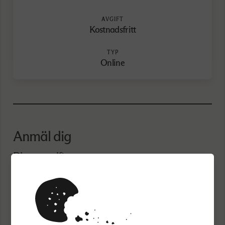
AVGIFT
Kostnadsfritt
TYP
Online
Anmäl dig
Dina uppgifter:
Förnamn
Efternamn