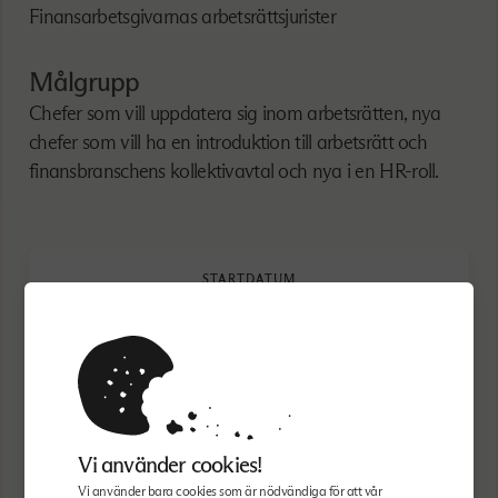
Finansarbetsgivarnas arbetsrättsjurister
Målgrupp
Chefer som vill uppdatera sig inom arbetsrätten, nya
chefer som vill ha en introduktion till arbetsrätt och
finansbranschens kollektivavtal och nya i en HR-roll.
STARTDATUM
2026-10-21
TID
09.00 —11.00
AVGIFT
Kostnadsfritt
Vi använder cookies!
Vi använder bara cookies som är nödvändiga för att vår