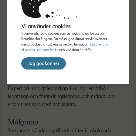
föränderlig arbetsmiljö
Föreläsare
Vi använder cookies!
Vi använder bara cookies som är nödvändiga för att vår
Gabriella Svanberg
hemsida ska fungera.
Du måste godkänna att vi använder
dessa cookies för att kunna besöka hemsidan.
Läs mer om
Leg. psykolog med specialisering inom neuropsykologi.
vilka cookies vi använder
och vad dom är till för.
Gabriella har över 20 års erfarenhet av kliniskt arbete
samt mångårig erfarenhet inom företagshälsovård.
Jag godkänner
Loa Lava Brynjulfsdottir
Expert på modigt ledarskap. Loa har en MBA i
ledarskap och förändringsledning, och många års
erfarenhet som chef och ledare.
Målgrupp
Seminariet vänder sig till ledamöter i Lokala och