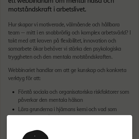
ett webbinarium om mental hälsa och
motståndskraft i arbetslivet.
Hur skapar vi motiverade, välmående och hållbara
team — mitt i en snabbrörlig och komplex arbetsvärld? I
takt med att kraven på flexibilitet, innovation och
samarbete ökar behöver vi stärka den psykologiska
tryggheten och den mentala motståndskraften.
Webbinariet handlar om att ge kunskap och konkreta
verktyg för att:
Förstå sociala och organisatoriska riskfaktorer som
påverkar den mentala hälsan
Lära grunderna i hjärnans kemi och vad som
bygger motståndskraft
Främja hälsa och psykologisk trygghet i team
Skapa tillitsbaserade team i en digital och